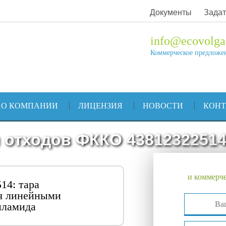
Документы
Задат
info@ecovolga
Коммерческое предложе
О КОМПАНИИ
ЛИЦЕНЗИЯ
НОВОСТИ
КОН
 отходов ФККО 4381232251
и коммерче
14: тара
ая линейными
иламида