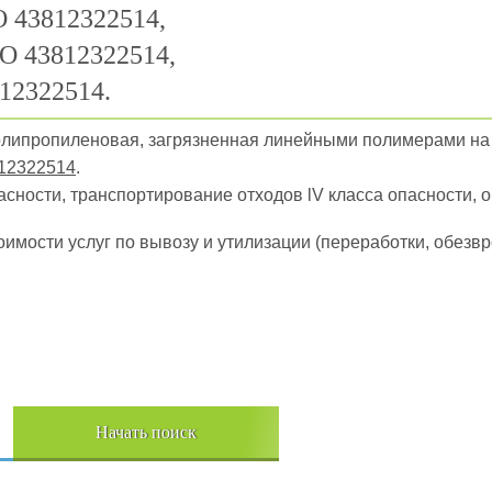
 43812322514,
О 43812322514,
12322514.
полипропиленовая, загрязненная линейными полимерами на
12322514
.
пасности, транспортирование отходов lV класса опасности, 
оимости услуг по вывозу и утилизации (переработки, обез
Начать поиск
Пере