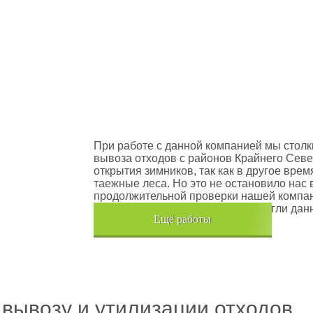
оектов
Шлюмберже Лоджелко ИНК
При работе с данной компанией мы столк
вывоза отходов с районов Крайнего Севе
открытия зимников, так как в другое вре
таежные леса. Но это не остановило нас 
продолжительной проверки нашей компан
транспортного средства, мы помогли дан
Eщё работы
Хочется также отметить, что…
 вывозу и утилизации отходов