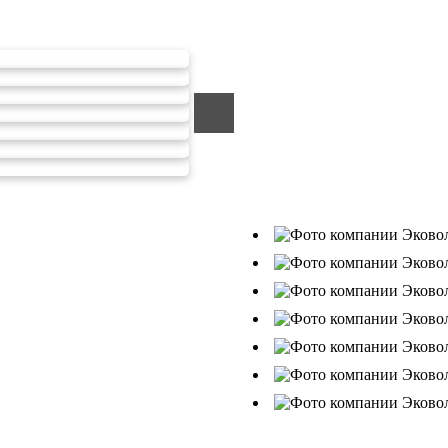
тходов ООО Эковолга
ООО «ЭКОВОЛГА» являетс
компанией, которая уже за
подрядчик в сфере сбора и
Деятельность нашей компа
от 26.07.2019г., Приказ Р
В числе наших клиентов 
Ухтанефтепереработка»,