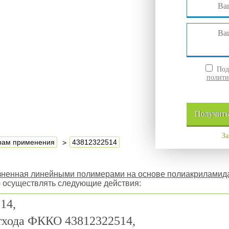
Подт
полити
Получит
За
ерам применения
43812322514
язненная линейными полимерами на основе полиакриламид
) осуществлять следующие действия:
14,
отхода ФККО 43812322514,