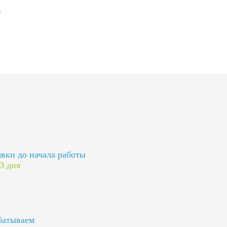
явки до начала работы
 3 дня
батываем