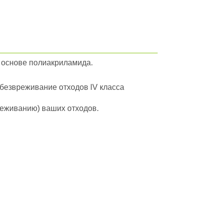
 основе полиакриламида.
обезвреживание отходов lV класса
вреживанию) ваших отходов.
йти в полный каталог отходов