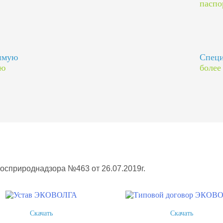
паспо
димую
Специ
ию
более
Росприроднадзора №463 от 26.07.2019г.
Скачать
Скачать