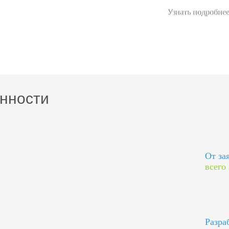
Узнать подробнее
нности
От за
всего
Разра