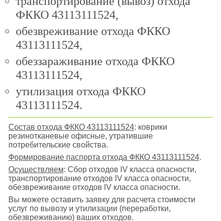
транспортирование (вывоз) отхода
ФККО 43113111524,
обезвреживание отхода ФККО
43113111524,
обеззараживание отхода ФККО
43113111524,
утилизация отхода ФККО
43113111524.
Состав отхода ФККО 43113111524
: коврики
резинотканевые офисные, утратившие
потребительские свойства.
Формирование паспорта отхода ФККО 43113111524
.
Осуществляем
: Сбор отходов lV класса опасности,
транспортирование отходов lV класса опасности,
обезвреживание отходов lV класса опасности.
Вы можете оставить заявку для расчета стоимости
услуг по вывозу и утилизации (переработки,
обезвреживанию) ваших отходов.