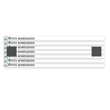
О компании по утилизации
отходов ООО Эковолга
ООО «ЭКОВОЛГА» является современной и
быстроразвивающейся компанией, которая уже
зарекомендовала себя как надежный и честный подрядчик в
сфере сбора и обезвреживания отходов.
Деятельность нашей компании - лицензируемая,
наша
Лицензия № 073 0260 от 26.07.2019г., Приказ
Росприроднадзора №463 от 26.07.2019г.
В числе наших клиентов есть такие компании как ОАО