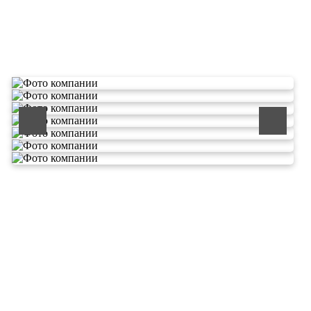
О компании по утилизации
отходов ООО Эковолга
ООО «ЭКОВОЛГА» является современной и
быстроразвивающейся компанией, которая уже
зарекомендовала себя как надежный и честный подрядчик в
сфере сбора и обезвреживания отходов.
Деятельность нашей компании - лицензируемая,
наша
Лицензия № 073 0260 от 26.07.2019г., Приказ
Росприроднадзора №463 от 26.07.2019г.
В числе наших клиентов есть такие компании как ОАО
«ЛУКОЙЛ-Ухтанефтепереработка», ООО…