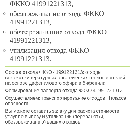
ФККО 41991221313,
обезвреживание отхода ФККО
41991221313,
обеззараживание отхода ФККО
41991221313,
утилизация отхода ФККО
41991221313.
Состав отхода ФККО 41991221313
: отходы
высокотемпературных органических теплоносителей
на основе дифенилового эфира и бифенила.
Формирование паспорта отхода ФККО 41991221313
.
Осуществляем
: транспортирование отходов III класса
опасности.
Вы можете оставить заявку для расчета стоимости
услуг по вывозу и утилизации (переработки,
обезвреживанию) ваших отходов.