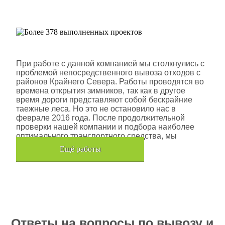
проектов
Шлюмберже Лоджелко ИНК
При работе с данной компанией мы столкнулись с
проблемой непосредственного вывоза отходов с
районов Крайнего Севера. Работы проводятся во
времена открытия зимников, так как в другое
время дороги представляют собой бескрайние
таежные леса. Но это не остановило нас в
феврале 2016 года. После продолжительной
проверки нашей компании и подбора наиболее
оптимального транспортного средства, мы
помогли данной компании.
Eщё работы
Хочется также отметить, что…
Ответы на вопросы по вывозу и