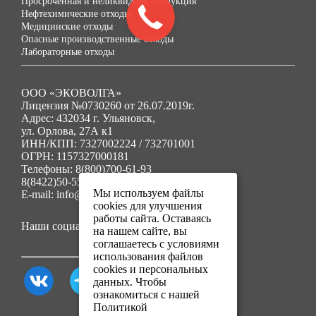
Просроченная и неликвидная продукция
Нефтехимические отходы
Медицинские отходы
Опасные производственные отходы
Лабораторные отходы
ООО «ЭКОВОЛГА»
Лицензия №0730260 от 26.07.2019г.
Адрес: 432034 г. Ульяновск,
ул. Орлова, 27А к1
ИНН/КПП: 7327002224 / 732701001
ОГРН: 1157327000181
Телефоны: 8(800)700-61-93
8(8422)50-55-91
Мы используем файлы
E-mail: info@ecovolga73.ru
cookies для улучшения
работы сайта. Оставаясь
Наши социальные сети:
на нашем сайте, вы
соглашаетесь с условиями
использования файлов
cookies и персональных
данных. Чтобы
ознакомиться с нашей
Политикой