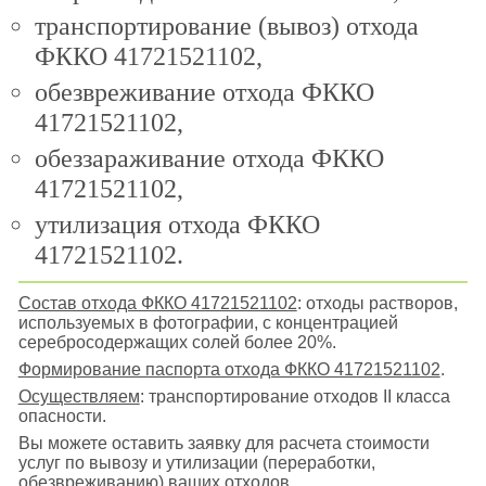
транспортирование (вывоз) отхода
ФККО 41721521102,
обезвреживание отхода ФККО
41721521102,
обеззараживание отхода ФККО
41721521102,
утилизация отхода ФККО
41721521102.
Состав отхода ФККО 41721521102
: отходы растворов,
используемых в фотографии, с концентрацией
серебросодержащих солей более 20%.
Формирование паспорта отхода ФККО 41721521102
.
Осуществляем
: транспортирование отходов II класса
опасности.
Вы можете оставить заявку для расчета стоимости
услуг по вывозу и утилизации (переработки,
обезвреживанию) ваших отходов.