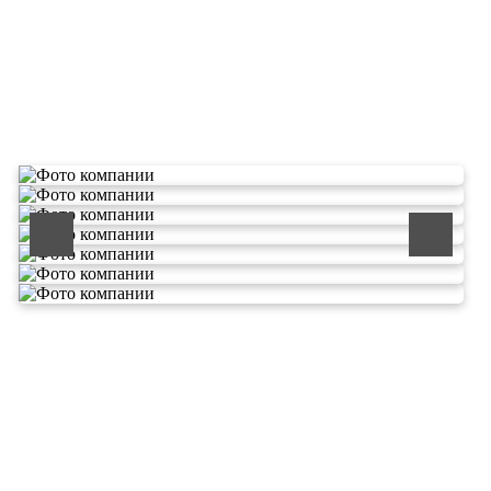
О компании по утилизации
отходов ООО Эковолга
ООО «ЭКОВОЛГА» является современной и
быстроразвивающейся компанией, которая уже
зарекомендовала себя как надежный и честный подрядчик в
сфере сбора и обезвреживания отходов.
Деятельность нашей компании - лицензируемая,
наша
Лицензия № 073 0260 от 26.07.2019г., Приказ
Росприроднадзора №463 от 26.07.2019г.
В числе наших клиентов есть такие компании как ОАО