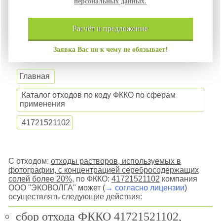
персональных данных.
расчёт и
предложение
Заявка Вас ни к чему не обязывает!
Главная
Каталог отходов по коду ФККО по сферам
применения
41721521102
С отходом:
отходы растворов, используемых в
фотографии, с концентрацией серебросодержащих
солей более 20%
, по ФККО:
41721521102
компания
ООО "ЭКОВОЛГА" может (
→ согласно лицензии
)
осуществлять следующие действия:
сбор отхода ФККО 41721521102,