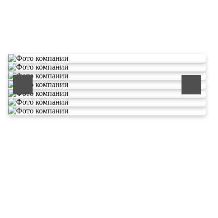
О компании по утилизации
отходов ООО Эковолга
ООО «ЭКОВОЛГА» является современной и
быстроразвивающейся компанией, которая уже
зарекомендовала себя как надежный и честный подрядчик в
сфере сбора и обезвреживания отходов.
Деятельность нашей компании - лицензируемая,
наша
Лицензия № 073 0260 от 26.07.2019г., Приказ
Росприроднадзора №463 от 26.07.2019г.
В числе наших клиентов есть такие компании как ОАО
«ЛУКОЙЛ-Ухтанефтепереработка», ООО…