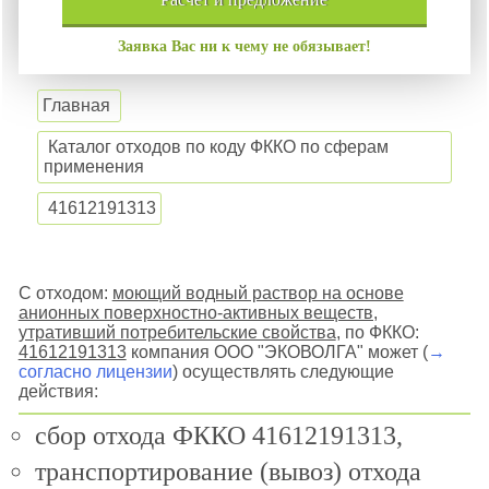
Заявка Вас ни к чему не обязывает!
Главная
Каталог отходов по коду ФККО по сферам
применения
41612191313
С отходом:
моющий водный раствор на основе
анионных поверхностно-активных веществ,
утративший потребительские свойства
, по ФККО:
41612191313
компания ООО "ЭКОВОЛГА" может (
→
согласно лицензии
) осуществлять следующие
действия:
сбор отхода ФККО 41612191313,
транспортирование (вывоз) отхода