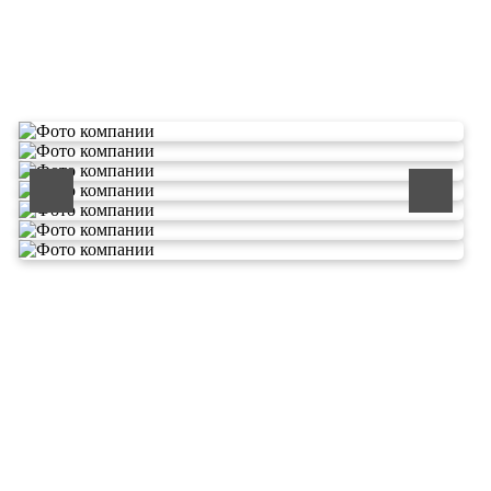
О компании по утилизации
отходов ООО Эковолга
ООО «ЭКОВОЛГА» является современной и
быстроразвивающейся компанией, которая уже
зарекомендовала себя как надежный и честный подрядчик в
сфере сбора и обезвреживания отходов.
Деятельность нашей компании - лицензируемая,
наша
Лицензия № 073 0260 от 26.07.2019г., Приказ
Росприроднадзора №463 от 26.07.2019г.
В числе наших клиентов есть такие компании как ОАО
«ЛУКОЙЛ-Ухтанефтепереработка», ООО…