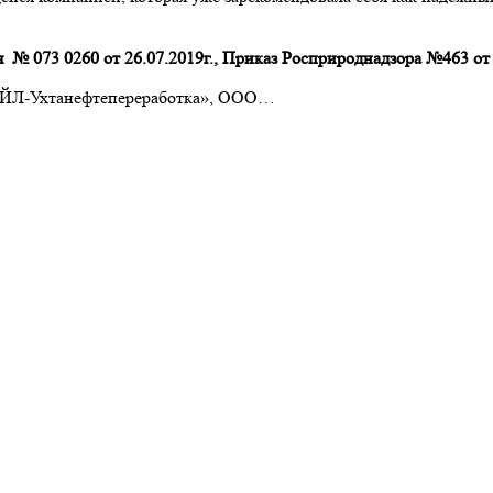
 № 073 0260 от 26.07.2019г., Приказ Росприроднадзора №463 от 
КОЙЛ-Ухтанефтепереработка», ООО…