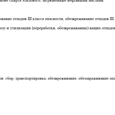
снове спирта этилового, загрязненные нефтяными маслами.
ование отходов III класса опасности, обезвреживание отходов III
возу и утилизации (переработки, обезвреживанию) ваших отходов
: сбор, транспортировка, обезвреживание, обеззараживание оп