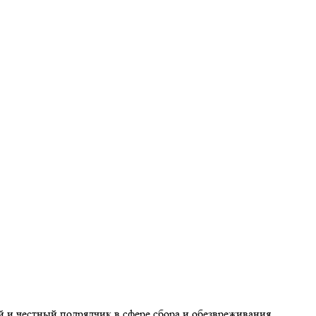
и честный подрядчик в сфере сбора и обезвреживания