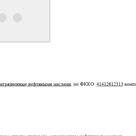
, загрязненные нефтяными маслами
, по ФККО:
41412612313
комп