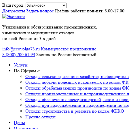
Ваш город:
Документы
Задать вопрос
График работы: пон-пят, 8.00-17.00
Утилизация и обезвреживание промышленных,
химических и медицинских отходов
по всей России от 3-х дней
info@ecovolga73.ru
Коммерческое предложение
8 (800) 700 61 93
Звонок по России бесплатный
Услуги
По Сферам
>
Отходы сельского, лесного хозяйства, рыбоводств
Отходы добычи полезных ископаемых по кодам Ф
Отходы обрабатывающих производств по кодам Ф
Отходы производственные и непроизводственные 
Отходы обеспечения электроэнергией, газом и па
Отходы при водоснабжении и водоотведении по к
Отходы строительства и ремонта по кодам ФККО
Прочие отходы
Цены
О компании