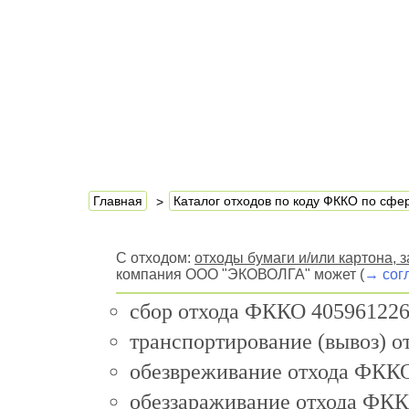
Главная
Каталог отходов по коду ФККО по сф
С отходом:
отходы бумаги и/или картона,
компания ООО "ЭКОВОЛГА" может (
→ сог
сбор отхода ФККО 405961226
транспортирование (вывоз) 
обезвреживание отхода ФККО
обеззараживание отхода ФКК