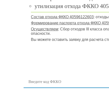
утилизация отхода ФККО 405
Состав отхода ФККО 40596122603
: отход
Формирование паспорта отхода ФККО 405
Осуществляем
: Сбор отходов III класса о
опасности.
Вы можете оставить заявку для расчета ст
Поиск отходов по коду ФККО