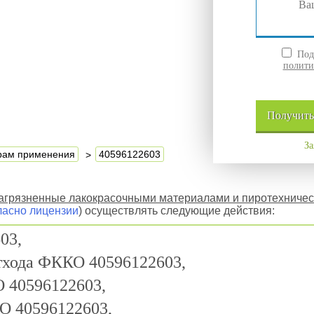
Подт
полити
Получит
За
ерам применения
40596122603
 загрязненные лакокрасочными материалами и пиротехниче
ласно лицензии
) осуществлять следующие действия:
03,
отхода ФККО 40596122603,
 40596122603,
О 40596122603,