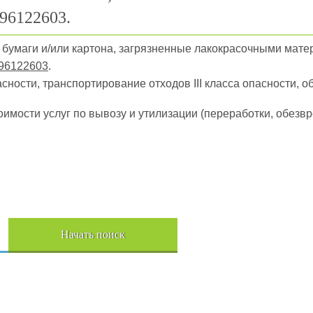
96122603.
ы бумаги и/или картона, загрязненные лакокрасочными мат
96122603
.
пасности, транспортирование отходов III класса опасности, о
оимости услуг по вывозу и утилизации (переработки, обез
Начать поиск
Пере