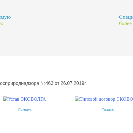
димую
Специ
ию
более
Росприроднадзора №463 от 26.07.2019г.
Скачать
Скачать