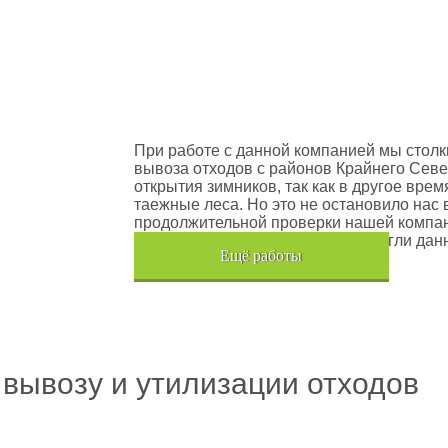
оектов
Шлюмберже Лоджелко ИНК
При работе с данной компанией мы столк
вывоза отходов с районов Крайнего Севе
открытия зимников, так как в другое вре
таежные леса. Но это не остановило нас 
продолжительной проверки нашей компан
транспортного средства, мы помогли дан
Eщё работы
Хочется также отметить, что…
 вывозу и утилизации отходов