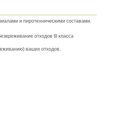
ериалами и пиротехническими составами.
безвреживание отходов III класса
вреживанию) ваших отходов.
йти в полный каталог отходов