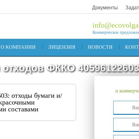
Документы
Задат
info@ecovolga
Коммерческое предложе
О КОМПАНИИ
ЛИЦЕНЗИЯ
НОВОСТИ
КОН
 отходов ФККО 4059612260
и коммерче
3: отходы бумаги и/
окрасочными
ми составами