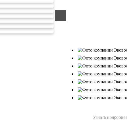
ООО «ЭКОВОЛГА» являетс
компанией, которая уже за
подрядчик в сфере сбора и
Деятельность нашей компа
от 26.07.2019г., Приказ Р
В числе наших клиентов 
Ухтанефтепереработка»,
Узнать подробнее