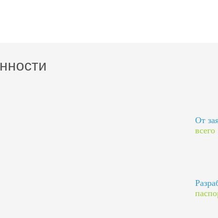
нности
От за
всего
Разра
паспо