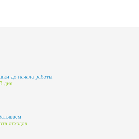
явки до начала работы
 3 дня
батываем
рта отходов