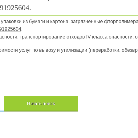
91925604.
ы упаковки из бумаги и картона, загрязненные фторполимер
91925604
.
пасности, транспортирование отходов lV класса опасности, 
оимости услуг по вывозу и утилизации (переработки, обез
Начать поиск
Пере