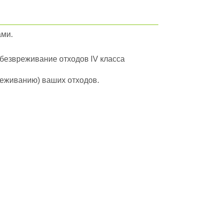
ами.
обезвреживание отходов lV класса
вреживанию) ваших отходов.
йти в полный каталог отходов