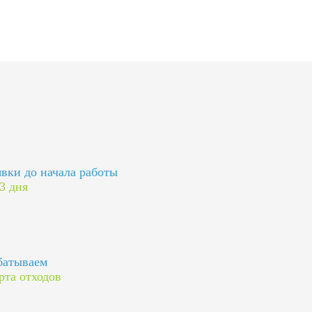
явки до начала работы
 3 дня
батываем
рта отходов