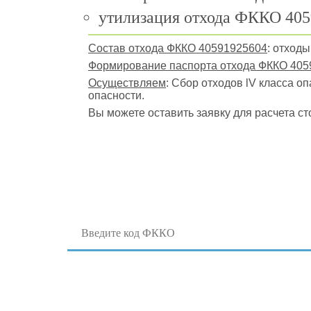
утилизация отхода ФККО 405
Состав отхода ФККО 40591925604
: отход
Формирование паспорта отхода ФККО 405
Осуществляем
: Сбор отходов lV класса о
опасности.
Вы можете оставить заявку для расчета ст
Поиск отходов по коду ФККО