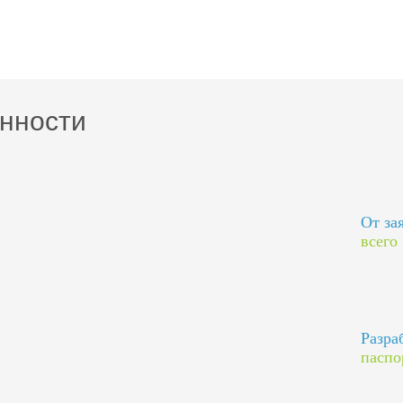
нности
От за
всего
Разра
паспо