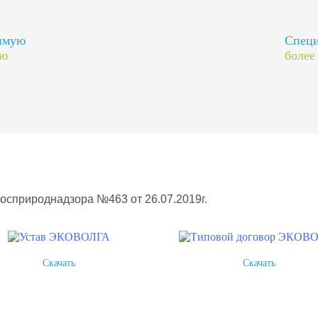
димую
Специ
ию
более
Росприроднадзора №463 от 26.07.2019г.
Скачать
Скачать