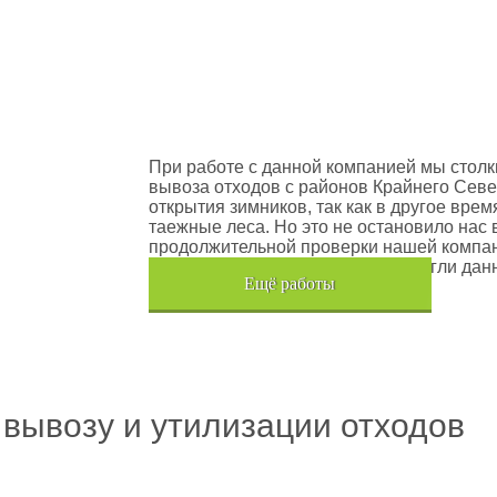
оектов
Шлюмберже Лоджелко ИНК
При работе с данной компанией мы столк
вывоза отходов с районов Крайнего Севе
открытия зимников, так как в другое вре
таежные леса. Но это не остановило нас 
продолжительной проверки нашей компан
транспортного средства, мы помогли дан
Eщё работы
Хочется также отметить, что…
 вывозу и утилизации отходов