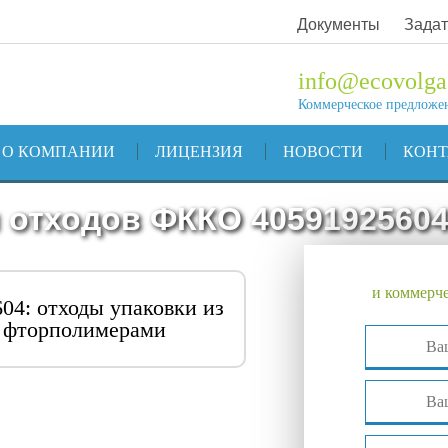
Документы
Задат
info@ecovolga
Коммерческое предложе
О КОМПАНИИ
ЛИЦЕНЗИЯ
НОВОСТИ
КОН
 отходов ФККО 4059192560
и коммерче
04: отходы упаковки из
е фторполимерами