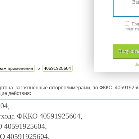
Подт
полити
Получит
За
ерам применения
40591925604
картона, загрязненные фторполимерами
, по ФККО:
40591925
щие действия:
04,
отхода ФККО 40591925604,
 40591925604,
О 40591925604,