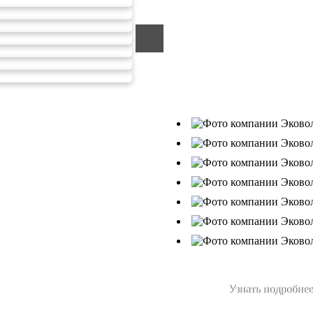
ООО «ЭКОВОЛГА» являетс
компанией, которая уже за
подрядчик в сфере сбора и
Деятельность нашей компа
от 26.07.2019г., Приказ Р
В числе наших клиентов 
Ухтанефтепереработка»,
Узнать подробнее