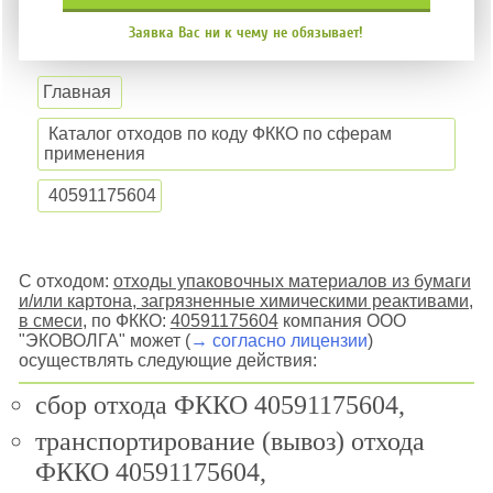
Заявка Вас ни к чему не обязывает!
Главная
Каталог отходов по коду ФККО по сферам
применения
40591175604
С отходом:
отходы упаковочных материалов из бумаги
и/или картона, загрязненные химическими реактивами,
в смеси
, по ФККО:
40591175604
компания ООО
"ЭКОВОЛГА" может (
→ согласно лицензии
)
осуществлять следующие действия:
сбор отхода ФККО 40591175604,
транспортирование (вывоз) отхода
ФККО 40591175604,