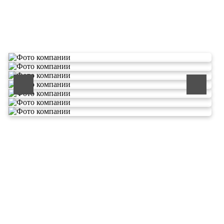
О компании по утилизации
отходов ООО Эковолга
ООО «ЭКОВОЛГА» является современной и
быстроразвивающейся компанией, которая уже
зарекомендовала себя как надежный и честный подрядчик в
сфере сбора и обезвреживания отходов.
Деятельность нашей компании - лицензируемая,
наша
Лицензия № 073 0260 от 26.07.2019г., Приказ
Росприроднадзора №463 от 26.07.2019г.
В числе наших клиентов есть такие компании как ОАО
«ЛУКОЙЛ-Ухтанефтепереработка», ООО…