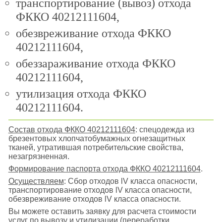
транспортирование (вывоз) отхода
ФККО 40212111604,
обезвреживание отхода ФККО
40212111604,
обеззараживание отхода ФККО
40212111604,
утилизация отхода ФККО
40212111604.
Состав отхода ФККО 40212111604
: спецодежда из
брезентовых хлопчатобумажных огнезащитных
тканей, утратившая потребительские свойства,
незагрязненная.
Формирование паспорта отхода ФККО 40212111604
.
Осуществляем
: Сбор отходов lV класса опасности,
транспортирование отходов lV класса опасности,
обезвреживание отходов lV класса опасности.
Вы можете оставить заявку для расчета стоимости
услуг по вывозу и утилизации (переработки,