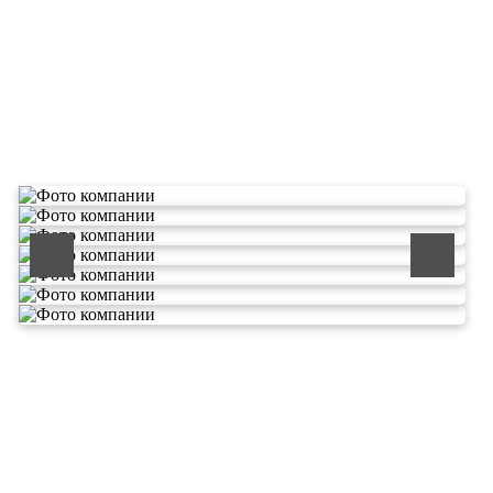
О компании по утилизации
отходов ООО Эковолга
ООО «ЭКОВОЛГА» является современной и
быстроразвивающейся компанией, которая уже
зарекомендовала себя как надежный и честный подрядчик в
сфере сбора и обезвреживания отходов.
Деятельность нашей компании - лицензируемая,
наша
Лицензия № 073 0260 от 26.07.2019г., Приказ
Росприроднадзора №463 от 26.07.2019г.