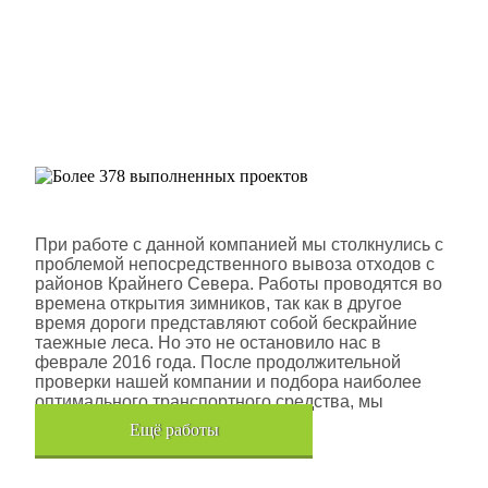
Более 378 выполненных
проектов
Шлюмберже Лоджелко ИНК
При работе с данной компанией мы столкнулись с
проблемой непосредственного вывоза отходов с
районов Крайнего Севера. Работы проводятся во
времена открытия зимников, так как в другое
время дороги представляют собой бескрайние
таежные леса. Но это не остановило нас в
феврале 2016 года. После продолжительной
проверки нашей компании и подбора наиболее
оптимального транспортного средства, мы
помогли данной компании.
Eщё работы
Хочется также отметить, что…