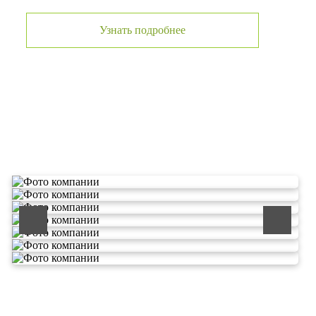
Узнать подробнее
О компании по утилизации
отходов ООО Эковолга
ООО «ЭКОВОЛГА» является современной и
быстроразвивающейся компанией, которая уже
зарекомендовала себя как надежный и честный подрядчик в
сфере сбора и обезвреживания отходов.