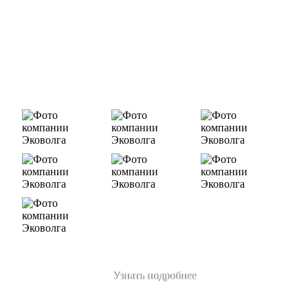
Деятельность нашей компании - лицензируемая,
наша
Лицензия № 073 0260 от 26.07.2019г., Приказ
Росприроднадзора №463 от 26.07.2019г.
В числе наших клиентов есть такие компании как ОАО
«ЛУКОЙЛ-Ухтанефтепереработка», ООО…
Узнать подробнее