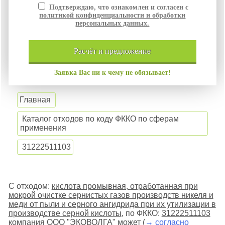
Подтверждаю, что ознакомлен и согласен с
политикой конфиденциальности и обработки
персональных данных.
расчёт и
предложение
Заявка Вас ни к чему не обязывает!
Главная
Каталог отходов по коду ФККО по сферам
применения
31222511103
С отходом:
кислота промывная, отработанная при
мокрой очистке сернистых газов производств никеля и
меди от пыли и серного ангидрида при их утилизации в
производстве серной кислоты
, по ФККО:
31222511103
компания ООО "ЭКОВОЛГА" может (
→ согласно