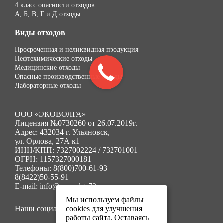
4 класс опасности отходов
А, Б, В, Г и Д отходы
Виды отходов
Просроченная и неликвидная продукция
Нефтехимические отходы
Медицинские отходы
Опасные производственные отходы
Лабораторные отходы
ООО «ЭКОВОЛГА»
Лицензия №0730260 от 26.07.2019г.
Адрес: 432034 г. Ульяновск,
ул. Орлова, 27А к1
ИНН/КПП: 7327002224 / 732701001
ОГРН: 1157327000181
Телефоны: 8(800)700-61-93
8(8422)50-55-91
E-mail: info@ecovolga73.ru
Мы используем файлы
Наши социальные сети:
cookies для улучшения
работы сайта. Оставаясь