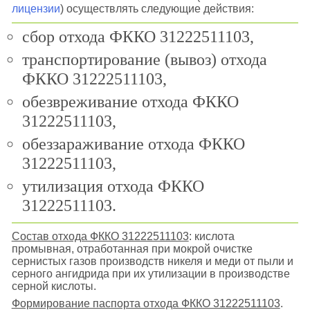
лицензии
) осуществлять следующие действия:
сбор отхода ФККО 31222511103,
транспортирование (вывоз) отхода
ФККО 31222511103,
обезвреживание отхода ФККО
31222511103,
обеззараживание отхода ФККО
31222511103,
утилизация отхода ФККО
31222511103.
Состав отхода ФККО 31222511103
: кислота
промывная, отработанная при мокрой очистке
сернистых газов производств никеля и меди от пыли и
серного ангидрида при их утилизации в производстве
серной кислоты.
Формирование паспорта отхода ФККО 31222511103
.