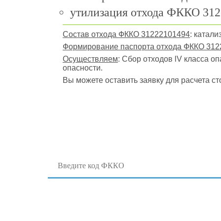
утилизация отхода ФККО 312
Состав отхода ФККО 31222101494
: катал
Формирование паспорта отхода ФККО 312
Осуществляем
: Сбор отходов lV класса о
опасности.
Вы можете оставить заявку для расчета ст
Поиск отходов по коду ФККО