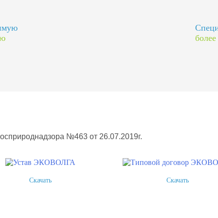
димую
Специ
ию
более
Росприроднадзора №463 от 26.07.2019г.
Скачать
Скачать