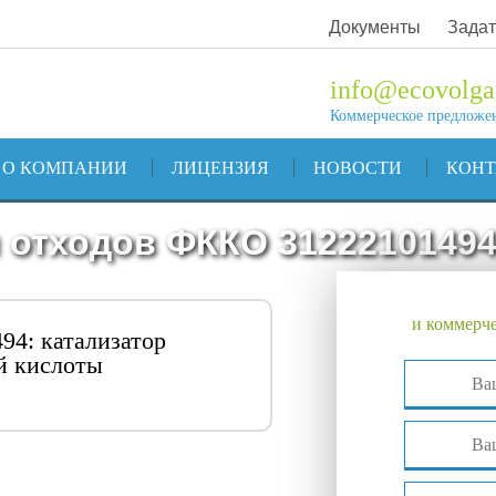
Документы
Задат
info@ecovolga
Коммерческое предложе
О КОМПАНИИ
ЛИЦЕНЗИЯ
НОВОСТИ
КОН
 отходов ФККО 3122210149
и коммерче
94: катализатор
й кислоты