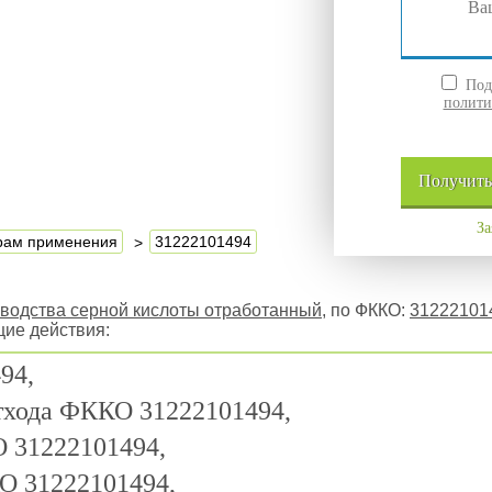
Подт
полити
Получит
За
ерам применения
31222101494
водства серной кислоты отработанный
, по ФККО:
31222101
щие действия:
94,
отхода ФККО 31222101494,
 31222101494,
О 31222101494,