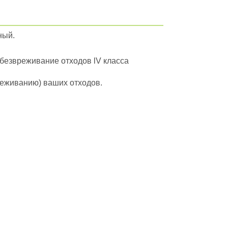
ный.
обезвреживание отходов lV класса
вреживанию) ваших отходов.
йти в полный каталог отходов