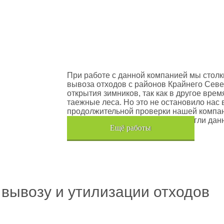
оектов
Шлюмберже Лоджелко ИНК
При работе с данной компанией мы столк
вывоза отходов с районов Крайнего Севе
открытия зимников, так как в другое вре
таежные леса. Но это не остановило нас 
продолжительной проверки нашей компан
транспортного средства, мы помогли дан
Eщё работы
Хочется также отметить, что…
 вывозу и утилизации отходов