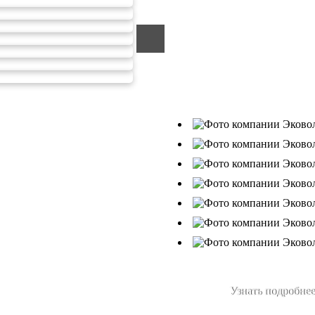
ООО «ЭКОВОЛГА» являетс
компанией, которая уже за
подрядчик в сфере сбора и
Деятельность нашей компа
от 26.07.2019г., Приказ Р
В числе наших клиентов 
Ухтанефтепереработка»,
Узнать подробнее