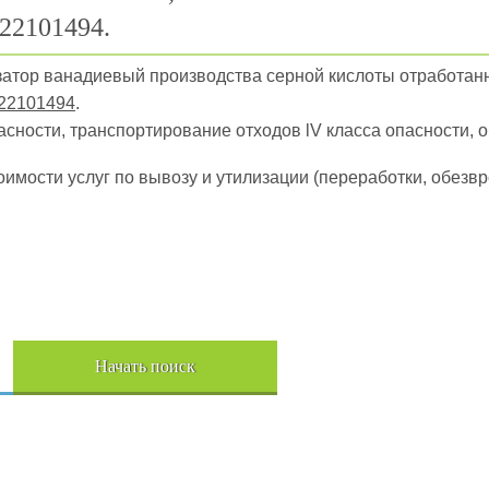
22101494.
изатор ванадиевый производства серной кислоты отработан
22101494
.
пасности, транспортирование отходов lV класса опасности, 
оимости услуг по вывозу и утилизации (переработки, обез
Начать поиск
Пере