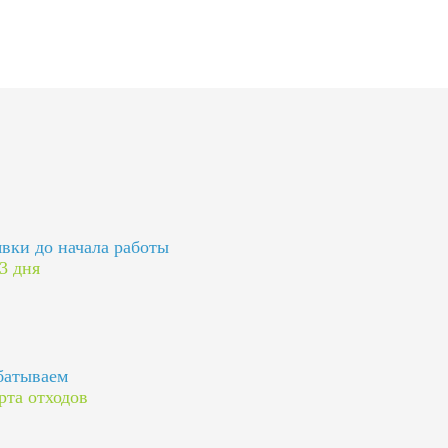
явки до начала работы
 3 дня
батываем
рта отходов