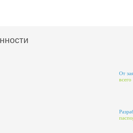
нности
От за
всего
Разра
паспо