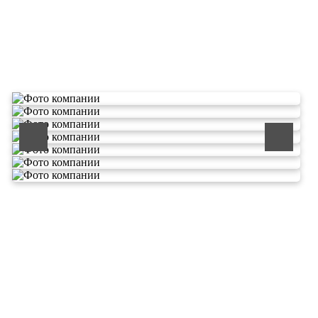
О компании по утилизации
отходов ООО Эковолга
ООО «ЭКОВОЛГА» является современной и
быстроразвивающейся компанией, которая уже
зарекомендовала себя как надежный и честный подрядчик в
сфере сбора и обезвреживания отходов.
Деятельность нашей компании - лицензируемая,
наша
Лицензия № 073 0260 от 26.07.2019г., Приказ
Росприроднадзора №463 от 26.07.2019г.
В числе наших клиентов есть такие компании как ОАО
«ЛУКОЙЛ-Ухтанефтепереработка», ООО…