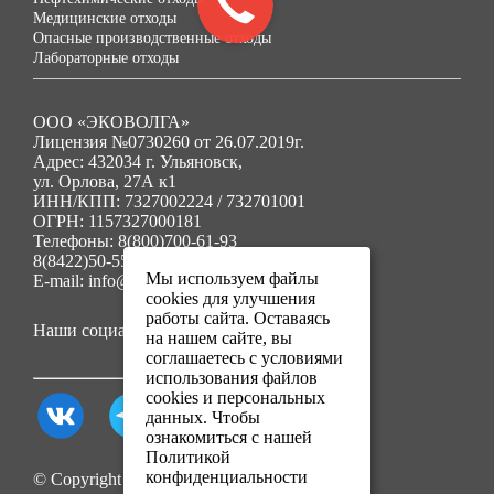
Медицинские отходы
Опасные производственные отходы
Лабораторные отходы
ООО «ЭКОВОЛГА»
Лицензия №0730260 от 26.07.2019г.
Адрес: 432034 г. Ульяновск,
ул. Орлова, 27А к1
ИНН/КПП: 7327002224 / 732701001
ОГРН: 1157327000181
Телефоны: 8(800)700-61-93
8(8422)50-55-91
Мы используем файлы
E-mail: info@ecovolga73.ru
cookies для улучшения
работы сайта. Оставаясь
Наши социальные сети:
на нашем сайте, вы
соглашаетесь с условиями
использования файлов
cookies и персональных
данных. Чтобы
ознакомиться с нашей
Политикой
конфиденциальности
© Copyright 2025. Все права защищены.