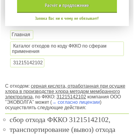
расчёт и
предложение
Заявка Вас ни к чему не обязывает!
Главная
Каталог отходов по коду ФККО по сферам
применения
31215142102
С отходом:
серная кислота, отработанная при осушке
хлора в производстве хлора методом мембранного
электролиза
, по ФККО:
31215142102
компания ООО
"ЭКОВОЛГА" может (
→ согласно лицензии
)
осуществлять следующие действия:
сбор отхода ФККО 31215142102,
транспортирование (вывоз) отхода