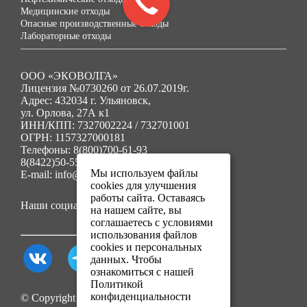
Медицинские отходы
Опасные производственные отходы
Лабораторные отходы
ООО «ЭКОВОЛГА»
Лицензия №0730260 от 26.07.2019г.
Адрес: 432034 г. Ульяновск,
ул. Орлова, 27А к1
ИНН/КПП: 7327002224 / 732701001
ОГРН: 1157327000181
Телефоны: 8(800)700-61-93
8(8422)50-55-91
Мы используем файлы
E-mail: info@ecovolga73.ru
cookies для улучшения
работы сайта. Оставаясь
Наши социальные сети:
на нашем сайте, вы
соглашаетесь с условиями
использования файлов
cookies и персональных
данных. Чтобы
ознакомиться с нашей
Политикой
конфиденциальности
© Copyright 2025. Все права защищены.