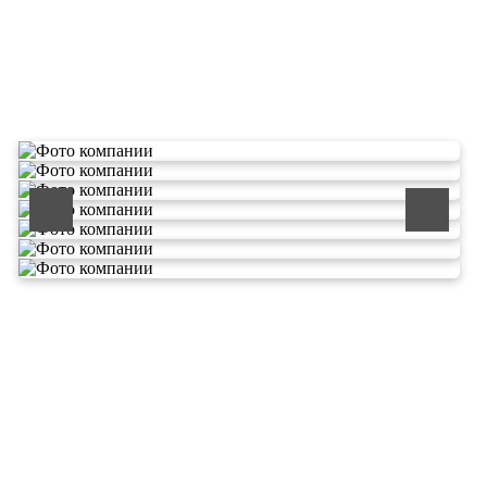
О компании по утилизации
отходов ООО Эковолга
ООО «ЭКОВОЛГА» является современной и
быстроразвивающейся компанией, которая уже
зарекомендовала себя как надежный и честный подрядчик в
сфере сбора и обезвреживания отходов.
Деятельность нашей компании - лицензируемая,
наша
Лицензия № 073 0260 от 26.07.2019г., Приказ
Росприроднадзора №463 от 26.07.2019г.
В числе наших клиентов есть такие компании как ОАО
«ЛУКОЙЛ-Ухтанефтепереработка», ООО…