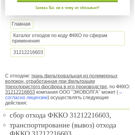
Заявка Вас ни к чему не обязывает!
Главная
Каталог отходов по коду ФККО по сферам
применения
31212216603
С отходом:
ткань фильтровальная из полимерных
волокон, отработанная при фильтрации
треххлористого фосфора в его производстве
, по ФККО:
31212216603
компания ООО "ЭКОВОЛГА" может (
→
согласно лицензии
) осуществлять следующие
действия:
сбор отхода ФККО 31212216603,
транспортирование (вывоз) отхода
ФККО 31212216603,