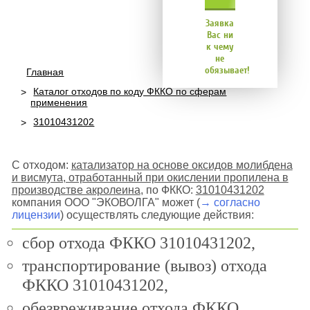
Заявка
Вас ни
к чему
не
обязывает!
Главная
Каталог отходов по коду ФККО по сферам
применения
31010431202
С отходом:
катализатор на основе оксидов молибдена
и висмута, отработанный при окислении пропилена в
производстве акролеина
, по ФККО:
31010431202
компания ООО "ЭКОВОЛГА" может (
→ согласно
лицензии
) осуществлять следующие действия:
сбор отхода ФККО 31010431202,
транспортирование (вывоз) отхода
ФККО 31010431202,
обезвреживание отхода ФККО