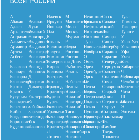
всей России
А
В
Ижевск
М
Невинномысск
С
Тула
Абакан
Великие
Иркутск
Магнитогорск
Невьянск
Салават
Тюмень
Адлер
Луки
Йошкар-
Миасс
Нефтекамск
Сухой
Таганрог
Архангельск
Великий
Ола
Москва
Нижнекамск
Лог
Туапсе
Астрахань
Новгород
К
Мурманск
Нижняя
Самара
У
Aльметьевск
Владивосток
Казань
Р
Тура
Санкт-
Улан-Удэ
Армавир
Владимир
Калининград
Ревда
Новочеркаск
Петербург
Ульяновс
Артем
Волгоград
Калуга
Россошь
Ноябрьск
Саранск
Уфа
Асбест
Волгодонск
Камышин
Ростов-
О
Саратов
Ухта
Б
Волжский
Кемерово
на-Дону
Омск
Северодвинск
Х
Балаково
Вологда
Киров
Рыбинск
Орел
Серпухов
Хабаровс
Барнаул
Воронеж
Коломна
Рязань
Оренбург
Смоленск
Ч
Белгород
Д
Кострома
Н
Орск
Солнечногорск
Чебоксар
Благовещенск
Дзержинск
Котлас
Набережные
П
Сочи
Челябинс
Братск
Димитровград
Краснодар
Челны
Пенза
Ставрополь
Черепове
Брянск
Е
Красноярск
Нижневартовск
Пермь
Старый
Чита
Бугульма
Екатеринбург
Курган
Нижний
Петрозаводск
Оскол
Ш
Белоярский
З
Курск
Новгород
Подольск
Стерлитамак
Шахты
Березники
Забайкальск
Каменск-
Нижний
Псков
Сургут
Э
Бийск
Заречный
Уральский
Тагил
Пушкино
Сызрань
Энгельс
Богданович
Зеленодольск
Качканар
Новокузнецк
Первоуральск
Сыктывкар
Борисоглебск
И
Кировград
Новомосковск
Прокопьевск
Т
Буденновск
Иваново
Красноуральск
Новороссийск
Пятигорск
Тамбов
Л
Новосибирск
Тверь
Липецк
Ногинск
Тольятти