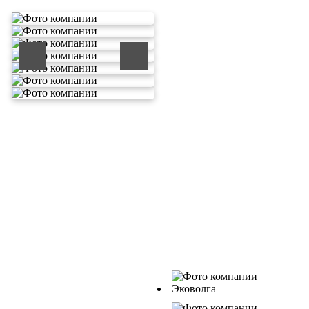
ООО «ЭКОВОЛГА»
является современной и
быстроразвивающейся
компанией, которая уже
зарекомендовала себя как
надежный и честный
подрядчик в сфере сбора и
обезвреживания отходов.
Деятельность нашей
компании - лицензируемая,
наша
Лицензия № 073 0260
от 26.07.2019г., Приказ
Росприроднадзора №463 от
26.07.2019г.
В числе наших клиентов
есть такие компании как
ОАО «ЛУКОЙЛ-
Ухтанефтепереработка», ОО