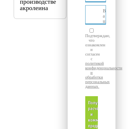
производстве
акролеина
Подтверждаю,
что
ознакомлен
и
согласен
с
политикой
конфиденциальности
и
обработки
персональных
данных.
Получить
расчёт
и
коммерческое
предложение