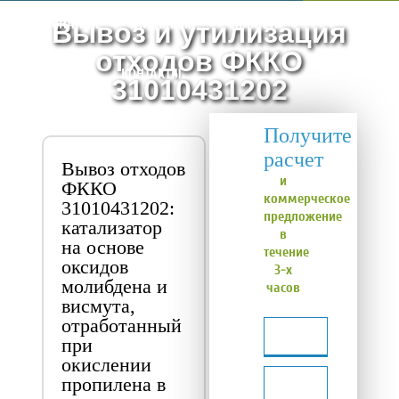
О КОМПАНИИ
ЛИЦЕНЗИЯ
НОВОСТИ
Вывоз и утилизация
отходов ФККО
КОНТАКТЫ
31010431202
Получите
расчет
Вывоз отходов
и
ФККО
коммерческое
31010431202:
предложение
катализатор
в
на основе
течение
оксидов
3-х
молибдена и
часов
висмута,
отработанный
при
окислении
пропилена в