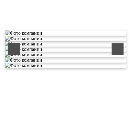
О компании по утилизации
отходов ООО Эковолга
ООО «ЭКОВОЛГА» является современной и
быстроразвивающейся компанией, которая уже
зарекомендовала себя как надежный и честный подрядчик в
сфере сбора и обезвреживания отходов.
Деятельность нашей компании - лицензируемая,
наша
Лицензия № 073 0260 от 26.07.2019г., Приказ
Росприроднадзора №463 от 26.07.2019г.
В числе наших клиентов есть такие компании как ОАО
«ЛУКОЙЛ-Ухтанефтепереработка», ООО…