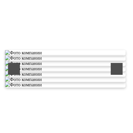
О компании по утилизации
отходов ООО Эковолга
ООО «ЭКОВОЛГА» является современной и
быстроразвивающейся компанией, которая уже
зарекомендовала себя как надежный и честный подрядчик в
сфере сбора и обезвреживания отходов.
Деятельность нашей компании - лицензируемая,
наша
Лицензия № 073 0260 от 26.07.2019г., Приказ
Росприроднадзора №463 от 26.07.2019г.