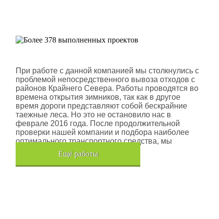
Более 378 выполненных
проектов
Шлюмберже Лоджелко ИНК
При работе с данной компанией мы столкнулись с
проблемой непосредственного вывоза отходов с
районов Крайнего Севера. Работы проводятся во
времена открытия зимников, так как в другое
время дороги представляют собой бескрайние
таежные леса. Но это не остановило нас в
феврале 2016 года. После продолжительной
проверки нашей компании и подбора наиболее
оптимального транспортного средства, мы
помогли данной компании.
Eщё работы
Хочется также отметить, что…