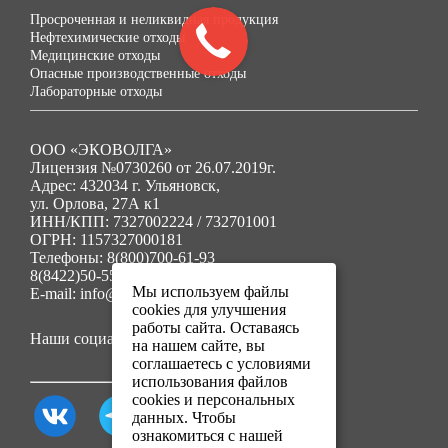
Просроченная и неликвидная продукция
Нефтехимические отходы
Медицинские отходы
Опасные производственные отходы
Лабораторные отходы
ООО «ЭКОВОЛГА»
Лицензия №0730260 от 26.07.2019г.
Адрес: 432034 г. Ульяновск,
ул. Орлова, 27А к1
ИНН/КПП: 7327002224 / 732701001
ОГРН: 1157327000181
Телефоны: 8(800)700-61-93
8(8422)50-55-91
Мы используем файлы
E-mail: info@ecovolga73.ru
cookies для улучшения
работы сайта. Оставаясь
Наши социальные сети:
на нашем сайте, вы
соглашаетесь с условиями
использования файлов
cookies и персональных
данных. Чтобы
ознакомиться с нашей