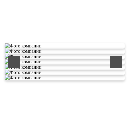
О компании по утилизации
отходов ООО Эковолга
ООО «ЭКОВОЛГА» является современной и
быстроразвивающейся компанией, которая уже
зарекомендовала себя как надежный и честный подрядчик в
сфере сбора и обезвреживания отходов.
Деятельность нашей компании - лицензируемая,
наша
Лицензия № 073 0260 от 26.07.2019г., Приказ
Росприроднадзора №463 от 26.07.2019г.
В числе наших клиентов есть такие компании как ОАО