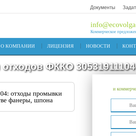
Документы
Задат
info@ecovolga
Коммерческое предложе
О КОМПАНИИ
ЛИЦЕНЗИЯ
НОВОСТИ
КОН
 отходов ФККО 30531911104
и коммерче
04: отходы промывки
тве фанеры, шпона