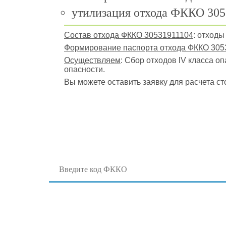
утилизация отхода ФККО 305
Состав отхода ФККО 30531911104
: отход
Формирование паспорта отхода ФККО 305
Осуществляем
: Сбор отходов lV класса о
опасности.
Вы можете оставить заявку для расчета ст
Поиск отходов по коду ФККО