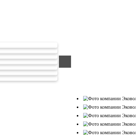
тходов ООО Эковолга
ООО «ЭКОВОЛГА» являетс
компанией, которая уже за
подрядчик в сфере сбора и
Деятельность нашей компа
от 26.07.2019г., Приказ Р
В числе наших клиентов 
Ухтанефтепереработка»,