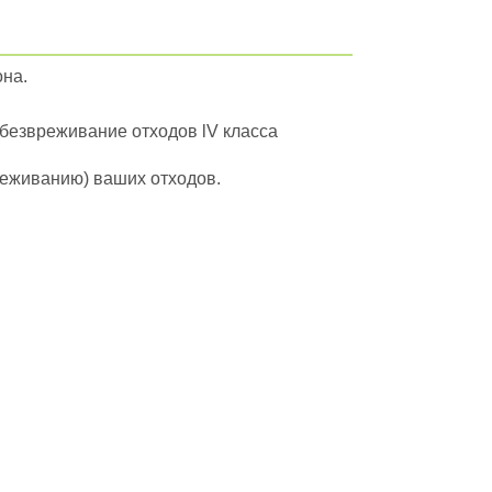
она.
обезвреживание отходов lV класса
вреживанию) ваших отходов.
йти в полный каталог отходов