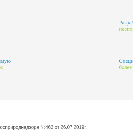
Разра
паспо
димую
Специ
ию
более
Росприроднадзора №463 от 26.07.2019г.