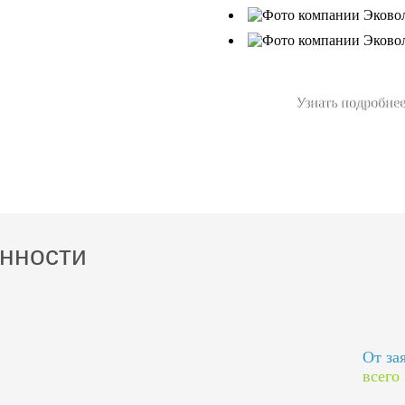
Узнать подробнее
нности
От за
всего