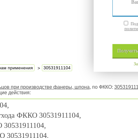
Подт
полити
Получит
За
ерам применения
30531911104
ьцов при производстве фанеры, шпона
, по ФККО:
30531911
щие действия:
04,
отхода ФККО 30531911104,
 30531911104,
О 30531911104,