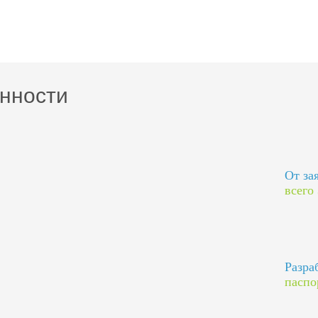
нности
От за
всего
Разра
паспо