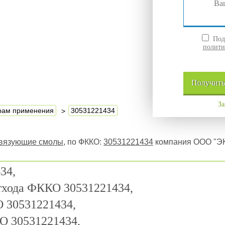
Подт
полити
Получит
За
ерам применения
30531221434
связующие смолы
, по ФККО:
30531221434
компания ООО "ЭК
34,
отхода ФККО 30531221434,
 30531221434,
О 30531221434,