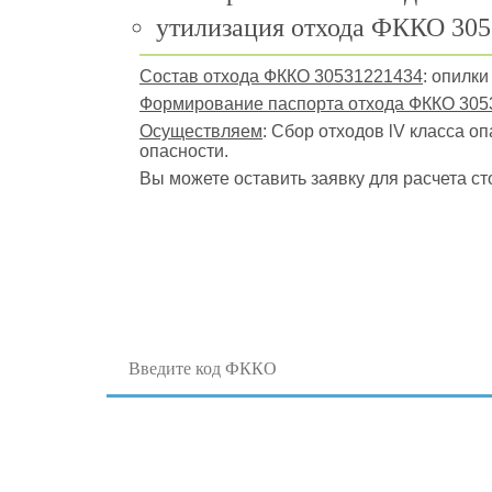
утилизация отхода ФККО 305
Состав отхода ФККО 30531221434
: опилк
Формирование паспорта отхода ФККО 305
Осуществляем
: Сбор отходов lV класса о
опасности.
Вы можете оставить заявку для расчета ст
Поиск отходов по коду ФККО