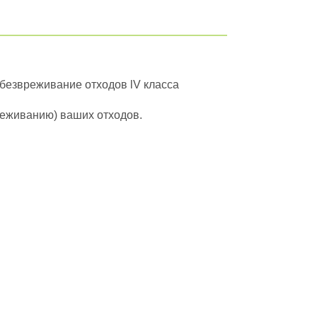
обезвреживание отходов lV класса
вреживанию) ваших отходов.
йти в полный каталог отходов