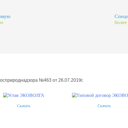
димую
Специ
ию
более
Росприроднадзора №463 от 26.07.2019г.
Скачать
Скачать