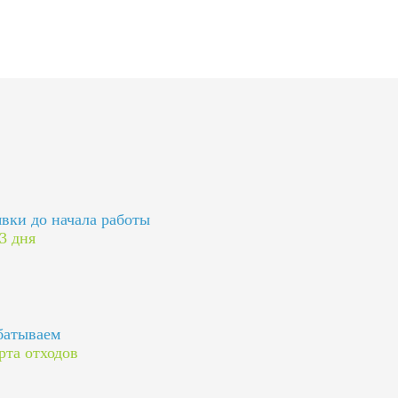
явки до начала работы
 3 дня
батываем
рта отходов