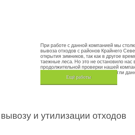
оектов
Шлюмберже Лоджелко ИНК
При работе с данной компанией мы столк
вывоза отходов с районов Крайнего Севе
открытия зимников, так как в другое вре
таежные леса. Но это не остановило нас 
продолжительной проверки нашей компан
транспортного средства, мы помогли дан
Eщё работы
Хочется также отметить, что…
 вывозу и утилизации отходов