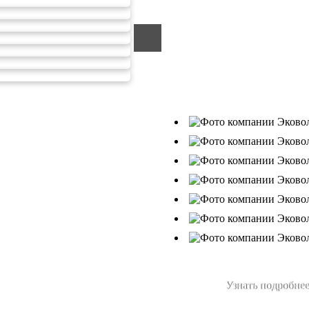
ООО «ЭКОВОЛГА» являетс
компанией, которая уже за
подрядчик в сфере сбора и
Деятельность нашей компа
от 26.07.2019г., Приказ Р
В числе наших клиентов 
Ухтанефтепереработка»,
Узнать подробнее