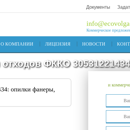
Документы
Задат
info@ecovolga
Коммерческое предложе
О КОМПАНИИ
ЛИЦЕНЗИЯ
НОВОСТИ
КОН
 отходов ФККО 3053122143
и коммерче
34: опилки фанеры,