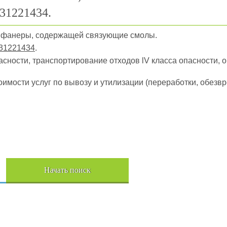
31221434.
и фанеры, содержащей связующие смолы.
31221434
.
пасности, транспортирование отходов lV класса опасности, 
оимости услуг по вывозу и утилизации (переработки, обез
Начать поиск
Пере