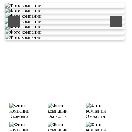
ООО «ЭКОВОЛГА» является современной и быстроразвивающейся
компанией, которая уже зарекомендовала себя как надежный и
честный подрядчик в сфере сбора и обезвреживания отходов.
Деятельность нашей компании - лицензируемая,
наша
Лицензия № 073 0260 от 26.07.2019г., Приказ
Росприроднадзора №463 от 26.07.2019г.
В числе наших клиентов есть такие компании как ОАО «ЛУКОЙЛ-
Ухтанефтепереработка», ООО…