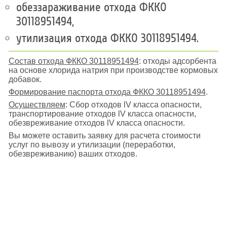
обеззараживание отхода ФККО
30118951494,
утилизация отхода ФККО 30118951494.
Состав отхода ФККО 30118951494
: отходы адсорбента
на основе хлорида натрия при производстве кормовых
добавок.
Формирование паспорта отхода ФККО 30118951494
.
Осуществляем
: Сбор отходов lV класса опасности,
транспортирование отходов lV класса опасности,
обезвреживание отходов lV класса опасности.
Вы можете оставить заявку для расчета стоимости
услуг по вывозу и утилизации (переработки,
обезвреживанию) ваших отходов.
Поиск отходов по коду ФККО