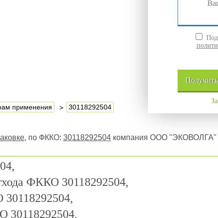
Подт
полити
Получит
За
ерам применения
30118292504
паковке
, по ФККО:
30118292504
компания ООО "ЭКОВОЛГА" 
04,
отхода ФККО 30118292504,
 30118292504,
О 30118292504,