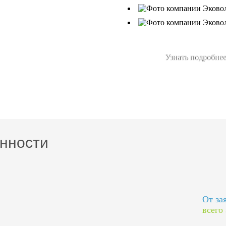
Узнать подробнее
нности
От за
всего