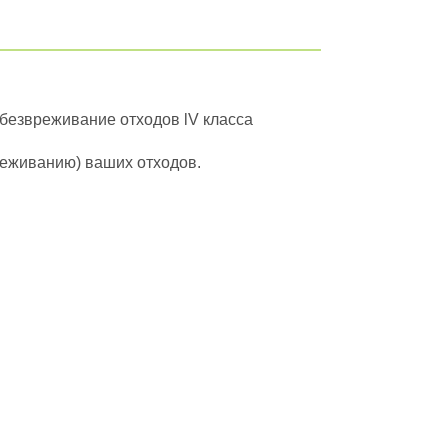
обезвреживание отходов lV класса
вреживанию) ваших отходов.
йти в полный каталог отходов