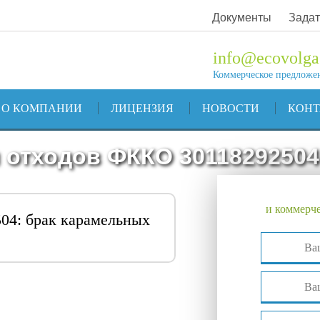
Документы
Задат
info@ecovolga
Коммерческое предложе
О КОМПАНИИ
ЛИЦЕНЗИЯ
НОВОСТИ
КОН
 отходов ФККО 30118292504
и коммерче
04: брак карамельных