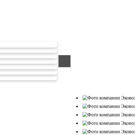
тходов ООО Эковолга
ООО «ЭКОВОЛГА» являетс
компанией, которая уже за
подрядчик в сфере сбора и
Деятельность нашей компа
от 26.07.2019г., Приказ Р
В числе наших клиентов 
Ухтанефтепереработка»,