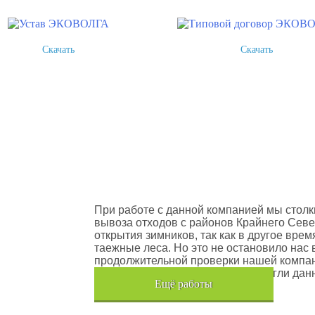
Скачать
Скачать
оектов
Шлюмберже Лоджелко ИНК
При работе с данной компанией мы столк
вывоза отходов с районов Крайнего Севе
открытия зимников, так как в другое вре
таежные леса. Но это не остановило нас 
продолжительной проверки нашей компан
транспортного средства, мы помогли дан
Eщё работы
Хочется также отметить, что…