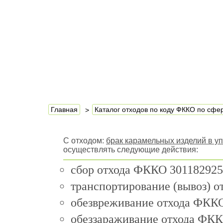
Главная
Каталог отходов по коду ФККО по сф
С отходом:
брак карамельных изделий в у
осуществлять следующие действия:
сбор отхода ФККО 301182925
транспортирование (вывоз) 
обезвреживание отхода ФККО
обеззараживание отхода ФКК