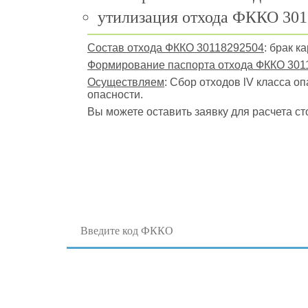
утилизация отхода ФККО 301
Состав отхода ФККО 30118292504
: брак к
Формирование паспорта отхода ФККО 301
Осуществляем
: Сбор отходов lV класса о
опасности.
Вы можете оставить заявку для расчета ст
Поиск отходов по коду ФККО