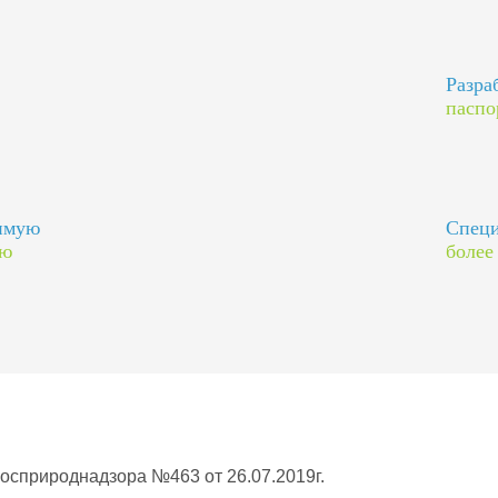
Разра
паспо
димую
Специ
ию
более
Росприроднадзора №463 от 26.07.2019г.