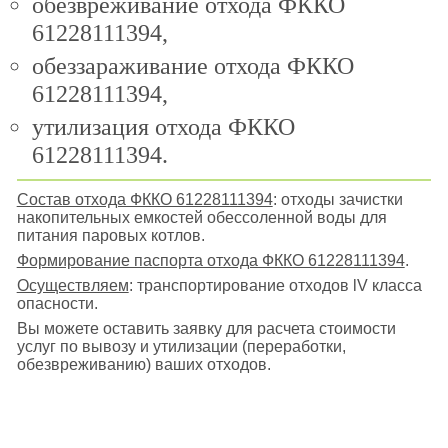
обезвреживание отхода ФККО
61228111394,
обеззараживание отхода ФККО
61228111394,
утилизация отхода ФККО
61228111394.
Состав отхода ФККО 61228111394
: отходы зачистки
накопительных емкостей обессоленной воды для
питания паровых котлов.
Формирование паспорта отхода ФККО 61228111394
.
Осуществляем
: транспортирование отходов lV класса
опасности.
Вы можете оставить заявку для расчета стоимости
услуг по вывозу и утилизации (переработки,
обезвреживанию) ваших отходов.