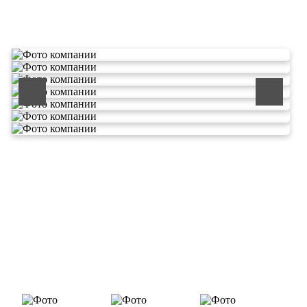
О компании по утилизации
отходов ООО Эковолга
ООО «ЭКОВОЛГА» является современной и
быстроразвивающейся компанией, которая уже
зарекомендовала себя как надежный и честный подрядчик в
сфере сбора и обезвреживания отходов.
Деятельность нашей компании - лицензируемая,
наша
Лицензия № 073 0260 от 26.07.2019г., Приказ
Росприроднадзора №463 от 26.07.2019г.
В числе наших клиентов есть такие компании как ОАО
«ЛУКОЙЛ-Ухтанефтепереработка», ООО…