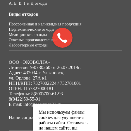
А, Б, В, Г и Д отходы
Виды отходов
Просроченная и неликвидная продукция
Нефтехимические отходы
Медицинские отходы
Опасные производственные отходы
Лабораторные отходы
ООО «ЭКОВОЛГА»
Лицензия №0730260 от 26.07.2019г.
Адрес: 432034 г. Ульяновск,
ул. Орлова, 27А к1
ИНН/КПП: 7327002224 / 732701001
ОГРН: 1157327000181
Телефоны: 8(800)700-61-93
8(8422)50-55-91
E-mail: info@ecovolga73.ru
Мы используем файлы
Наши социальные сети:
cookies для улучшения
работы сайта. Оставаясь
на нашем сайте, вы