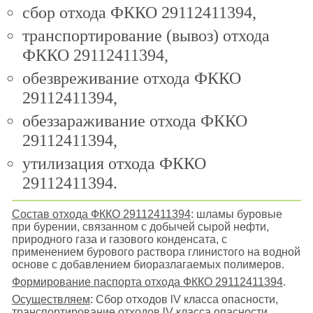
сбор отхода ФККО 29112411394,
транспортирование (вывоз) отхода
ФККО 29112411394,
обезвреживание отхода ФККО
29112411394,
обеззараживание отхода ФККО
29112411394,
утилизация отхода ФККО
29112411394.
Состав отхода ФККО 29112411394
: шламы буровые
при бурении, связанном с добычей сырой нефти,
природного газа и газового конденсата, с
применением бурового раствора глинистого на водной
основе с добавлением биоразлагаемых полимеров.
Формирование паспорта отхода ФККО 29112411394
.
Осуществляем
: Сбор отходов lV класса опасности,
транспортирование отходов lV класса опасности,