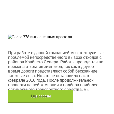
Более 378 выполненных
проектов
Шлюмберже Лоджелко ИНК
При работе с данной компанией мы столкнулись с
проблемой непосредственного вывоза отходов с
районов Крайнего Севера. Работы проводятся во
времена открытия зимников, так как в другое
время дороги представляют собой бескрайние
таежные леса. Но это не остановило нас в
феврале 2016 года. После продолжительной
проверки нашей компании и подбора наиболее
оптимального транспортного средства, мы
помогли данной компании.
Eщё работы
Хочется также отметить, что…