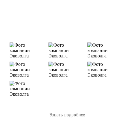
Деятельность нашей компании - лицензируемая,
наша
Лицензия № 073 0260 от 26.07.2019г., Приказ
Росприроднадзора №463 от 26.07.2019г.
В числе наших клиентов есть такие компании как ОАО
«ЛУКОЙЛ-Ухтанефтепереработка», ООО…
Узнать подробнее