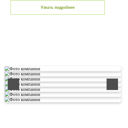
Узнать подробнее
О компании по утилизации
отходов ООО Эковолга
ООО «ЭКОВОЛГА» является современной и
быстроразвивающейся компанией, которая уже
зарекомендовала себя как надежный и честный подрядчик в
сфере сбора и обезвреживания отходов.